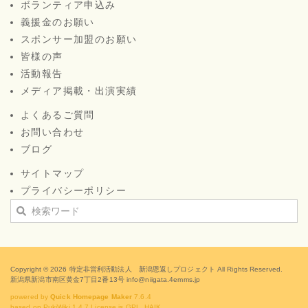
ボランティア申込み
義援金のお願い
スポンサー加盟のお願い
皆様の声
活動報告
メディア掲載・出演実績
よくあるご質問
お問い合わせ
ブログ
サイトマップ
プライバシーポリシー
Copyright © 2026
特定非営利活動法人 新潟恩返しプロジェクト
All Rights Reserved.
新潟県新潟市南区黄金7丁目2番13号 info@niigata.4emms.jp
powered by
Quick Homepage Maker
7.6.4
based on PukiWiki 1.4.7 License is GPL.
HAIK