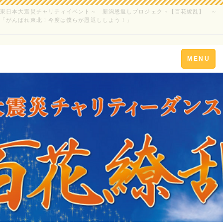
東日本大震災チャリティイベント～ 新潟恩返しプロジェクト【百花繚乱】 ～
「がんばれ東北！今度は僕らが恩返ししよう！」
Toggle
MENU
navigation