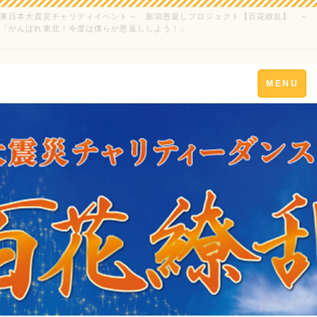
東日本大震災チャリティイベント～ 新潟恩返しプロジェクト【百花繚乱】 ～
「がんばれ東北！今度は僕らが恩返ししよう！」
Toggle
MENU
navigation