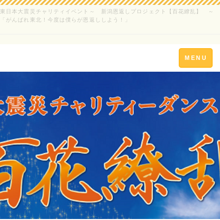
東日本大震災チャリティイベント～ 新潟恩返しプロジェクト【百花繚乱】 ～
「がんばれ東北！今度は僕らが恩返ししよう！」
Toggle
MENU
navigation