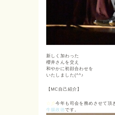
新しく加わった
櫻井さんを交え
和やかに初顔合わせを
いたしました(^^♪
【MC自己紹介】
☆彡
今年も司会を務めさせて頂
牛腸政徳
です。