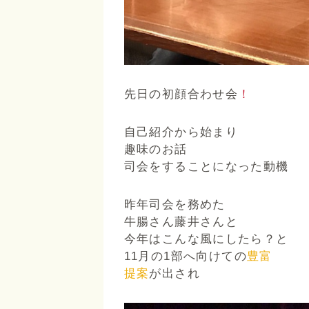
先日の初顔合わせ会
！
自己紹介から始まり
趣味のお話
司会をすることになった動機
昨年司会を務めた
牛腸さん藤井さんと
今年はこんな風にしたら？と
11月の1部へ向けての
豊富
提案
が出され