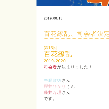
2019.08.13
百花繚乱、司会者決
第13回
百花繚乱
2019-2020
司会者
が決まりました！！
牛腸政徳
さん
櫻井ひかり
さん
藤井万理
さん
です。