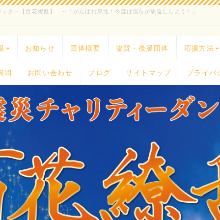
ジェクト【百花繚乱】 ～「がんばれ東北！今度は僕らが恩返ししよう！」
報
お知らせ
団体概要
協賛・後援団体
応援方法
質問
お問い合わせ
ブログ
サイトマップ
プライバ